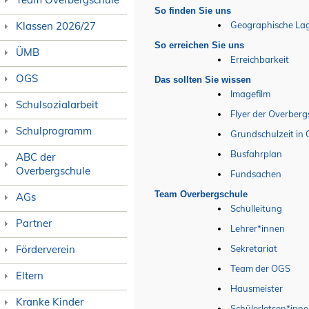
So finden Sie uns
Klassen 2026/27
Geographische La
So erreichen Sie uns
ÜMB
Erreichbarkeit
OGS
Das sollten Sie wissen
Imagefilm
Schulsozialarbeit
Flyer der Overberg
Schulprogramm
Grundschulzeit in
Busfahrplan
ABC der
Overbergschule
Fundsachen
Team Overbergschule
AGs
Schulleitung
Partner
Lehrer*innen
Förderverein
Sekretariat
Team der OGS
Eltern
Hausmeister
Kranke Kinder
Schülerlotsen*inn