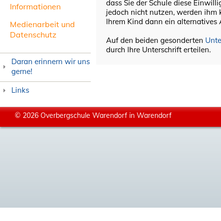
dass Sie der Schule diese Einwilli
Informationen
jedoch nicht nutzen, werden ihm 
Ihrem Kind dann ein alternative
Medienarbeit und
Datenschutz
Auf den beiden gesonderten
Unte
durch Ihre Unterschrift erteilen.
Daran erinnern wir uns
gerne!
Links
© 2026 Overbergschule Warendorf in Warendorf