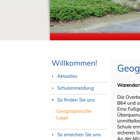
Willkommen!
Geog
Aktuelles
Warendorf,
Schulanmeldung
Die Overbe
So finden Sie uns
B64 und an
Eine Fußg
Geographische
Überqueru
Lage
unmittelba
Schule erm
sicheren 
So erreichen Sie uns
An der Mü