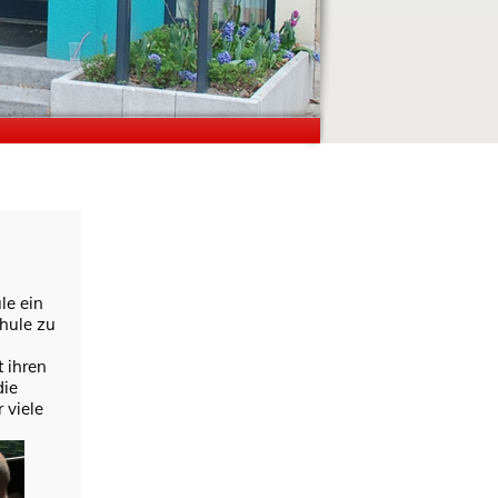
le ein
chule zu
 ihren
die
 viele