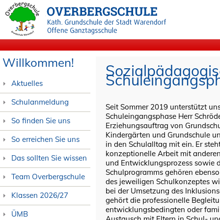
Willkommen!
Sozialpädagogisc
Schuleingangsp
Aktuelles
Schulanmeldung
Seit Sommer 2019 unterstützt uns
Schuleingangsphase Herr Schröder
So finden Sie uns
Erziehungsauftrag von Grundschul
Kindergärten und Grundschule un
So erreichen Sie uns
in den Schulalltag mit ein. Er st
konzeptionelle Arbeit mit anderen
Das sollten Sie wissen
und Entwicklungsprozess sowie d
Schulprogramms gehören ebenso z
Team Overbergschule
des jeweiligen Schulkonzeptes wi
bei der Umsetzung des Inklusion
Klassen 2026/27
gehört die professionelle Begleit
entwicklungsbedingten oder fami
ÜMB
Austausch mit Eltern in Schul- 