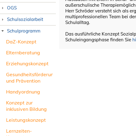
außerschulische Therapiemöglichke
OGS
Herr Schröder versteht sich als e
multiprofessionellen Team bei de
Schulsozialarbeit
Schulalltag.
Schulprogramm
Das ausführliche Konzept Sozialp
Schuleingangsphase finden Sie
h
DaZ-Konzept
Elternberatung
Erziehungskonzept
Gesundheitsförderung
und Prävention
Handyordnung
Konzept zur
inklusiven Bildung
Leistungskonzept
Lernzeiten-