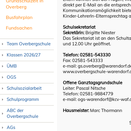
Grundschulzeit in
direkt per E-Mail an die entspre
Overberg
Kommunikationsmöglichkeit bieten
Kinder-LehrerIn-Elternsprechtag 
Busfahrplan
Schulsekretariat
Fundsachen
Sekretärin:
Brigitte Niester
Das Sekretariat ist an den Schul
Team Overbergschule
und 12.00 Uhr geöffnet.
Klassen 2026/27
Telefon: 02581-543330
Fax: 02581-543333
ÜMB
e-mail: gs.overberg@warendorf.d
www.overbergschule-warendorf.
OGS
Offene Ganztagsgrundschule
Schulsozialarbeit
Leiter: Pascal Nitsche
Telefon: 02581-9884779
Schulprogramm
e-mail: ogs-warendorf@kcv-waf.
ABC der
Hausmeister:
Marc Thormann
Overbergschule
AGs