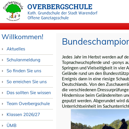
Willkommen!
Bundeschampio
Aktuelles
Jedes Jahr im Herbst werden auf d
Schulanmeldung
Topnachwuchspferde und -ponys aus
Springen und Vielseitigkeit in vier
So finden Sie uns
Gelände rund um den Bundesstützpu
Ereignis dann in eine riesige Scha
So erreichen Sie uns
Deutschlands. Von den Zuschauerrän
die verschiedenen Dressurprüfungen
Das sollten Sie wissen
Hindernisse beim Geländereiten und 
geputzt werden. Abgerundet wird d
Team Overbergschule
Unterrichtseinheit im Sachunterricht
Klassen 2026/27
ÜMB